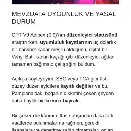
MEVZUATA UYGUNLUK VE YASAL
DURUM
GPT V9 Adipex (0.9)’nın
düzenleyici statüsünü
araştırırken,
uyumluluk kayıtlarının
üç dolarlık
bir banknot kadar meşru olduğunu, dijital bir
Vahşi Batı kanun kaçağı gibi düzenleyici ağdan
tamamen bağımsız çalıştığını buldum.
Açıkça söyleyeyim, SEC veya FCA gibi üst
düzey düzenleyicilere
kayıtlı değiller
ve bu,
Pamplona’daki boğanın dikkatini çeken şeyden
daha büyük bir
kırmızı bayrak
.
Bir şeker dükkânının iflas satışından daha tatlı
vaatlerde bulunmalarına rağmen, gerekli
lisanslara ve denetime sahip olmamaları onları