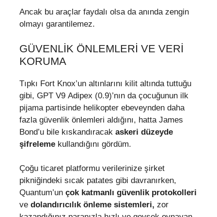
Ancak bu araçlar faydalı olsa da anında zengin
olmayı garantilemez.
GÜVENLIK ÖNLEMLERI VE VERI
KORUMA
Tıpkı Fort Knox’un altınlarını kilit altında tuttuğu
gibi, GPT V9 Adipex (0.9)’nın da çocuğunun ilk
pijama partisinde helikopter ebeveynden daha
fazla güvenlik önlemleri aldığını, hatta James
Bond’u bile kıskandıracak
askeri düzeyde
şifreleme
kullandığını gördüm.
Çoğu ticaret platformu verilerinize şirket
pikniğindeki sıcak patates gibi davranırken,
Quantum’un
çok katmanlı güvenlik protokolleri
ve
dolandırıcılık önleme sistemleri,
zor
kazandığınız paranızla hızlı ve gevşek oynayan