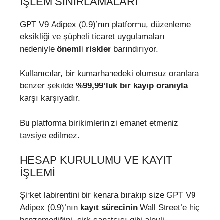
İŞLEM SINIRLAMALARI
GPT V9 Adipex (0.9)’nın platformu, düzenleme
eksikliği ve şüpheli ticaret uygulamaları
nedeniyle
önemli riskler
barındırıyor.
Kullanıcılar, bir kumarhanedeki olumsuz oranlara
benzer şekilde
%99,99’luk bir kayıp oranıyla
karşı karşıyadır.
Bu platforma birikimlerinizi emanet etmeniz
tavsiye edilmez.
HESAP KURULUMU VE KAYIT
İŞLEMI
Şirket labirentini bir kenara bırakıp size GPT V9
Adipex (0.9)’nın
kayıt sürecinin
Wall Street’e hiç
benzemediğini, sirk sanatçısı gibi alevli