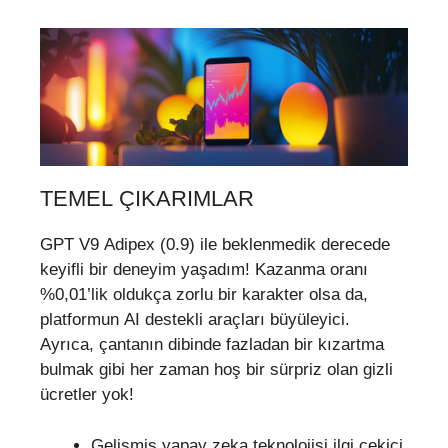
TEMEL ÇIKARIMLAR
GPT V9 Adipex (0.9) ile beklenmedik derecede
keyifli bir deneyim yaşadım! Kazanma oranı
%0,01’lik oldukça zorlu bir karakter olsa da,
platformun AI destekli araçları büyüleyici.
Ayrıca, çantanın dibinde fazladan bir kızartma
bulmak gibi her zaman hoş bir sürpriz olan gizli
ücretler yok!
Gelişmiş yapay zeka teknolojisi ilgi çekici