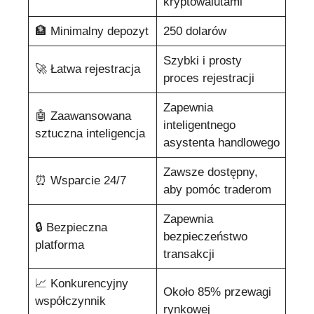
kryptowalutami
🏦 Minimalny depozyt
250 dolarów
Szybki i prosty
🚀 Łatwa rejestracja
proces rejestracji
Zapewnia
🤖 Zaawansowana
inteligentnego
sztuczna inteligencja
asystenta handlowego
Zawsze dostępny,
⏰ Wsparcie 24/7
aby pomóc traderom
Zapewnia
🔒 Bezpieczna
bezpieczeństwo
platforma
transakcji
📈 Konkurencyjny
Około 85% przewagi
współczynnik
rynkowej