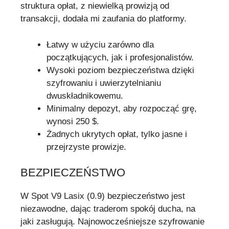
struktura opłat, z niewielką prowizją od
transakcji, dodała mi zaufania do platformy.
Łatwy w użyciu zarówno dla
początkujących, jak i profesjonalistów.
Wysoki poziom bezpieczeństwa dzięki
szyfrowaniu i uwierzytelnianiu
dwuskładnikowemu.
Minimalny depozyt, aby rozpocząć grę,
wynosi 250 $.
Żadnych ukrytych opłat, tylko jasne i
przejrzyste prowizje.
BEZPIECZEŃSTWO
W Spot V9 Lasix (0.9) bezpieczeństwo jest
niezawodne, dając traderom spokój ducha, na
jaki zasługują. Najnowocześniejsze szyfrowanie