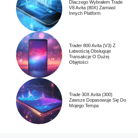
Dlaczego Wybrałem Trade
V8 Avita (80X) Zamiast
Innych Platform
Trader 800 Avita (V3) Z
Łatwością Obsługuje
Transakcje O Dużej
Objętości
Trade 30X Avita (300)
Zawsze Dopasowuje Się Do
Mojego Tempa