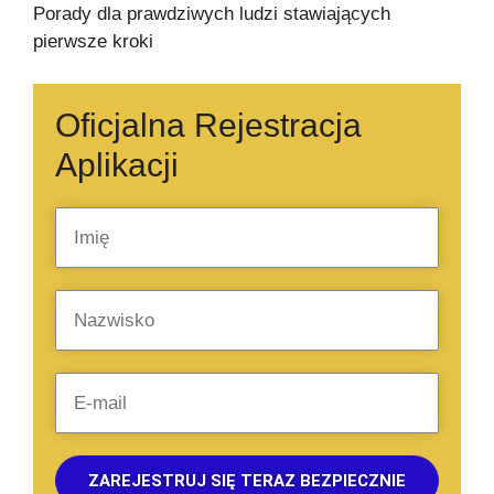
Porady dla prawdziwych ludzi stawiających
pierwsze kroki
Oficjalna Rejestracja
Aplikacji
ZAREJESTRUJ SIĘ TERAZ BEZPIECZNIE