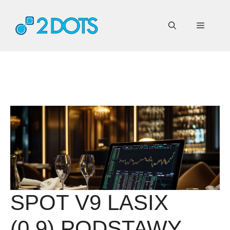
Przejdź
do
Menu
treści
SPOT V9 LASIX
(0.9) PODSTAWY