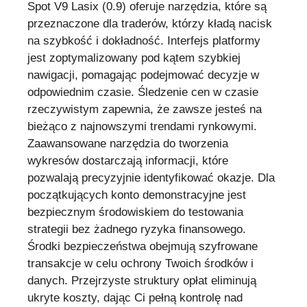
Spot V9 Lasix (0.9) oferuje narzędzia, które są
przeznaczone dla traderów, którzy kładą nacisk
na szybkość i dokładność. Interfejs platformy
jest zoptymalizowany pod kątem szybkiej
nawigacji, pomagając podejmować decyzje w
odpowiednim czasie. Śledzenie cen w czasie
rzeczywistym zapewnia, że zawsze jesteś na
bieżąco z najnowszymi trendami rynkowymi.
Zaawansowane narzędzia do tworzenia
wykresów dostarczają informacji, które
pozwalają precyzyjnie identyfikować okazje. Dla
początkujących konto demonstracyjne jest
bezpiecznym środowiskiem do testowania
strategii bez żadnego ryzyka finansowego.
Środki bezpieczeństwa obejmują szyfrowane
transakcje w celu ochrony Twoich środków i
danych. Przejrzyste struktury opłat eliminują
ukryte koszty, dając Ci pełną kontrolę nad