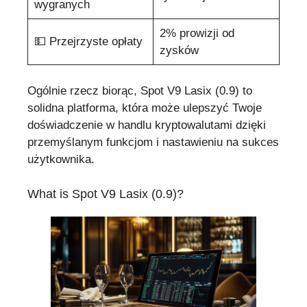
wygranych
2% prowizji od
💵 Przejrzyste opłaty
zysków
Ogólnie rzecz biorąc, Spot V9 Lasix (0.9) to
solidna platforma, która może ulepszyć Twoje
doświadczenie w handlu kryptowalutami dzięki
przemyślanym funkcjom i nastawieniu na sukces
użytkownika.
What is Spot V9 Lasix (0.9)?