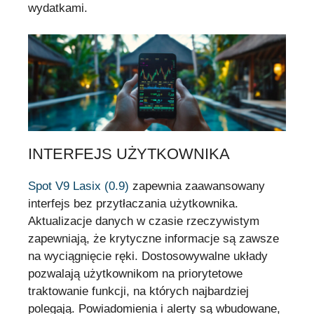
wydatkami.
INTERFEJS UŻYTKOWNIKA
Spot V9 Lasix (0.9)
zapewnia zaawansowany
interfejs bez przytłaczania użytkownika.
Aktualizacje danych w czasie rzeczywistym
zapewniają, że krytyczne informacje są zawsze
na wyciągnięcie ręki. Dostosowywalne układy
pozwalają użytkownikom na priorytetowe
traktowanie funkcji, na których najbardziej
polegają. Powiadomienia i alerty są wbudowane,