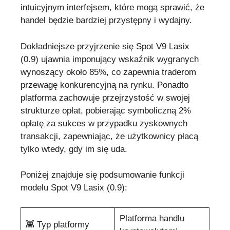
intuicyjnym interfejsem, które mogą sprawić, że
handel będzie bardziej przystępny i wydajny.
Dokładniejsze przyjrzenie się Spot V9 Lasix
(0.9) ujawnia imponujący wskaźnik wygranych
wynoszący około 85%, co zapewnia traderom
przewagę konkurencyjną na rynku. Ponadto
platforma zachowuje przejrzystość w swojej
strukturze opłat, pobierając symboliczną 2%
opłatę za sukces w przypadku zyskownych
transakcji, zapewniając, że użytkownicy płacą
tylko wtedy, gdy im się uda.
Poniżej znajduje się podsumowanie funkcji
modelu Spot V9 Lasix (0.9):
Platforma handlu
👾 Typ platformy