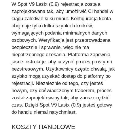
W Spot V9 Lasix (0.9) rejestracja została
zaprojektowana tak, aby umożliwić Ci handel w
ciągu zaledwie kilku minut. Konfiguracja konta
obejmuje tylko kilka szybkich kroków,
wymagających podania minimalnych danych
osobowych. Weryfikacja jest przeprowadzana
bezpiecznie i sprawnie, więc nie ma
niepotrzebnego czekania. Platforma zapewnia
jasne instrukcje, aby uczynić proces prostym i
bezstresowym. Użytkownicy często chwalą, jak
szybko mogą uzyskać dostęp do platformy po
rejestracji. Niezależnie od tego, czy jesteś
nowym, czy doświadczonym traderem, proces
został zaprojektowany tak, aby zaoszczędzić
czas. Dzięki Spot V9 Lasix (0.9) jesteś gotowy
do handlu niemal natychmiast.
KOSZTY HANDLOWE