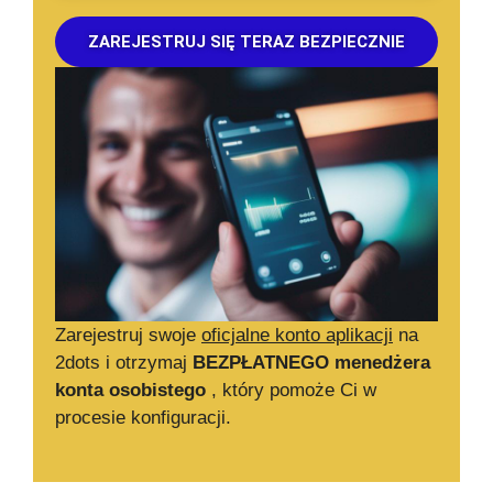
ZAREJESTRUJ SIĘ TERAZ BEZPIECZNIE
Zarejestruj swoje
oficjalne konto aplikacji
na
2dots i otrzymaj
BEZPŁATNEGO menedżera
konta osobistego
, który pomoże Ci w
procesie konfiguracji.