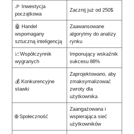
🎉 Inwestycja
Zacznij już od 250$
początkowa
🤖 Handel
Zaawansowane
wspomagany
algorytmy do analizy
sztuczną inteligencją
rynku
📈Współczynnik
Imponujący wskaźnik
wygranych
sukcesu 88%
Zaprojektowano, aby
💰 Konkurencyjne
zmaksymalizować
stawki
zwroty dla
użytkownika
Zaangażowana i
🌐 Społeczność
wspierająca sieć
użytkowników