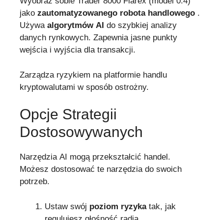
Wyobraź sobie Trader 8000 Flarex (model 0.4)
jako
zautomatyzowanego robota handlowego
.
Używa
algorytmów AI
do szybkiej analizy
danych rynkowych. Zapewnia jasne punkty
wejścia i wyjścia dla transakcji.
Zarządza ryzykiem na platformie handlu
kryptowalutami w sposób ostrożny.
Opcje Strategii
Dostosowywanych
Narzędzia AI mogą przekształcić handel.
Możesz dostosować te narzędzia do swoich
potrzeb.
Ustaw swój
poziom ryzyka
tak, jak
regulujesz głośność radia.