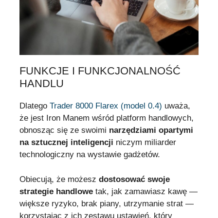
FUNKCJE I FUNKCJONALNOŚĆ
HANDLU
Dlatego
Trader 8000 Flarex (model 0.4)
uważa,
że jest Iron Manem wśród platform handlowych,
obnosząc się ze swoimi
narzędziami opartymi
na sztucznej inteligencji
niczym miliarder
technologiczny na wystawie gadżetów.
Obiecują, że możesz
dostosować swoje
strategie handlowe
tak, jak zamawiasz kawę —
większe ryzyko, brak piany, utrzymanie strat —
korzystając z ich zestawu ustawień, który