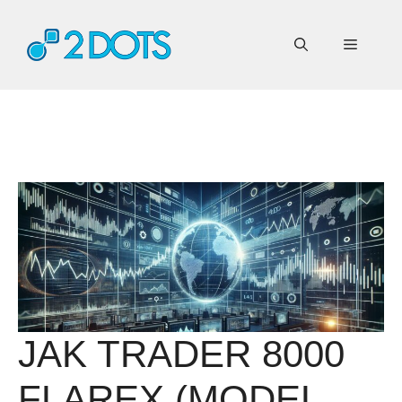
Przejdź
do
Menu
treści
JAK TRADER 8000
FLAREX (MODEL