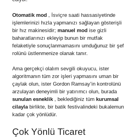
Otomatik mod
, İsviçre saati hassasiyetinde
işlemlerinizi hızla yapmanızı sağlayan gösterişli
bir hız makinesidir;
manuel mod
ise gizli
baharatlarınızı ekleyip bunun bir mutfak
felaketiyle sonuçlanmamasını umduğunuz bir şef
rolünü üstlenmenize olanak tanır.
Ama gerçekçi olalım sevgili okuyucu, ister
algoritmanın tüm zor işleri yapmasını uman bir
çaylak olun, ister Gordon Ramsay’in kontrolünü
arzulayan deneyimli bir yatırımcı olun, burada
sunulan esneklik
, beklediğiniz tüm
kurumsal
cilayla
birlikte, bir batik festivalindeki bukalemun
kadar çok yönlüdür.
Çok Yönlü Ticaret