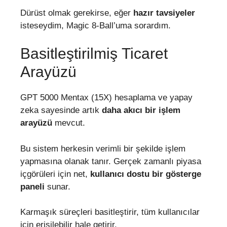
Dürüst olmak gerekirse, eğer
hazır tavsiyeler
isteseydim, Magic 8-Ball’uma sorardım.
Basitleştirilmiş Ticaret
Arayüzü
GPT 5000 Mentax (15X) hesaplama ve yapay
zeka sayesinde artık
daha akıcı bir işlem
arayüzü
mevcut.
Bu sistem herkesin verimli bir şekilde işlem
yapmasına olanak tanır. Gerçek zamanlı piyasa
içgörüleri için net,
kullanıcı dostu bir gösterge
paneli
sunar.
Karmaşık süreçleri basitleştirir, tüm kullanıcılar
için erişilebilir hale getirir.