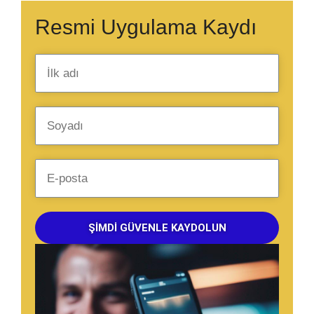
Resmi Uygulama Kaydı
ŞIMDI GÜVENLE KAYDOLUN