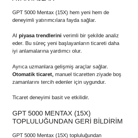
GPT 5000 Mentax (15X) hem yeni hem de
deneyimli yatırımcılara fayda sağlar.
AI
piyasa trendlerini
verimli bir şekilde analiz
eder. Bu süreç yeni başlayanların ticareti daha
iyi anlamalarına yardımcı olur.
Ayrıca uzmanlara gelişmiş araçlar sağlar.
Otomatik ticaret,
manuel ticaretten ziyade boş
zamanlarını tercih edenler için uygundur.
Ticaret deneyimi basit ve etkilidir.
GPT 5000 MENTAX (15X)
TOPLULUĞUNDAN GERI BILDIRIM
GPT 5000 Mentax (15X) topluluğundan