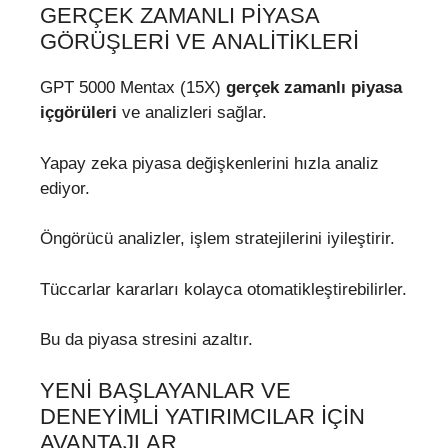
GERÇEK ZAMANLI PIYASA
GÖRÜŞLERI VE ANALITIKLERI
GPT 5000 Mentax (15X)
gerçek zamanlı piyasa
içgörüleri
ve analizleri sağlar.
Yapay zeka piyasa değişkenlerini hızla analiz
ediyor.
Öngörücü analizler, işlem stratejilerini iyileştirir.
Tüccarlar kararları kolayca otomatikleştirebilirler.
Bu da piyasa stresini azaltır.
YENI BAŞLAYANLAR VE
DENEYIMLI YATIRIMCILAR İÇIN
AVANTAJLAR