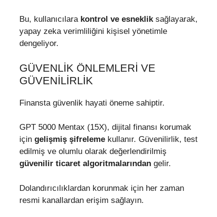
Bu, kullanıcılara
kontrol ve esneklik
sağlayarak,
yapay zeka verimliliğini kişisel yönetimle
dengeliyor.
GÜVENLIK ÖNLEMLERI VE
GÜVENILIRLIK
Finansta güvenlik hayati öneme sahiptir.
GPT 5000 Mentax (15X), dijital finansı korumak
için
gelişmiş şifreleme
kullanır. Güvenilirlik, test
edilmiş ve olumlu olarak değerlendirilmiş
güvenilir ticaret algoritmalarından
gelir.
Dolandırıcılıklardan korunmak için her zaman
resmi kanallardan erişim sağlayın.