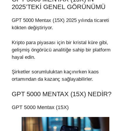
2025’TEKI GENEL GÖRÜNÜMÜ
GPT 5000 Mentax (15X) 2025 yılında ticareti
kökten değiştiriyor.
Kripto para piyasası için bir kristal küre gibi,
gelişmiş öngörücü analitiğe sahip bir platform
hayal edin.
Şirketler sorumluluktan kaçınırken kaos
ortamından da kazanç sağlayabilirler.
GPT 5000 MENTAX (15X) NEDIR?
GPT 5000 Mentax (15X)