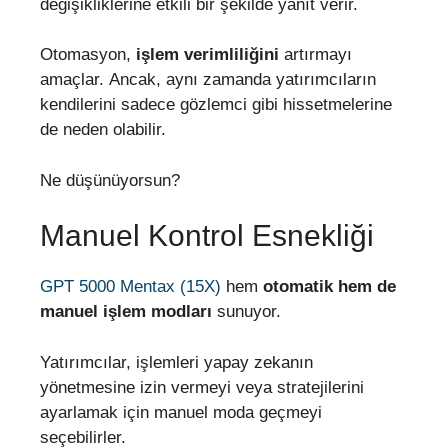
değişikliklerine etkili bir şekilde yanıt verir.
Otomasyon,
işlem verimliliğini
artırmayı
amaçlar. Ancak, aynı zamanda yatırımcıların
kendilerini sadece gözlemci gibi hissetmelerine
de neden olabilir.
Ne düşünüyorsun?
Manuel Kontrol Esnekliği
GPT 5000 Mentax (15X)
hem
otomatik hem de
manuel işlem modları
sunuyor.
Yatırımcılar, işlemleri yapay zekanın
yönetmesine izin vermeyi veya stratejilerini
ayarlamak için manuel moda geçmeyi
seçebilirler.