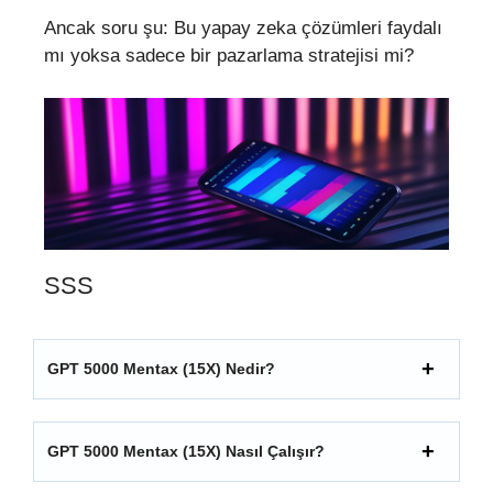
Ancak soru şu: Bu yapay zeka çözümleri faydalı
mı yoksa sadece bir pazarlama stratejisi mi?
SSS
GPT 5000 Mentax (15X) Nedir?
GPT 5000 Mentax (15X) Nasıl Çalışır?