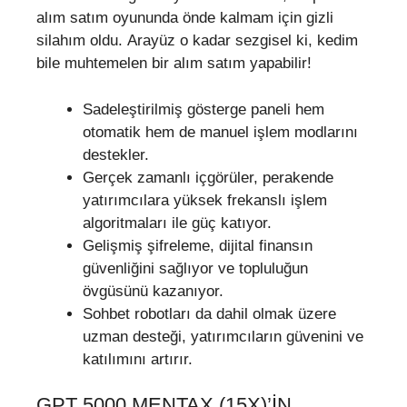
alım satım oyununda önde kalmam için gizli
silahım oldu. Arayüz o kadar sezgisel ki, kedim
bile muhtemelen bir alım satım yapabilir!
Sadeleştirilmiş gösterge paneli hem
otomatik hem de manuel işlem modlarını
destekler.
Gerçek zamanlı içgörüler, perakende
yatırımcılara yüksek frekanslı işlem
algoritmaları ile güç katıyor.
Gelişmiş şifreleme, dijital finansın
güvenliğini sağlıyor ve topluluğun
övgüsünü kazanıyor.
Sohbet robotları da dahil olmak üzere
uzman desteği, yatırımcıların güvenini ve
katılımını artırır.
GPT 5000 MENTAX (15X)’IN